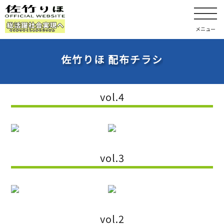
メニュー
佐竹りほ 配布チラシ
vol.4
vol.3
vol.2